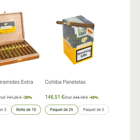
iramides Extra
Cohiba Panetelas
Cohiba Lanc
146,51 €
620,91 €
tait
741,25 €
-30%
était
244,18 €
-40%
était
on 3
Boîte de 10
Paquet de 25
Paquet de 5
Échantillon 3