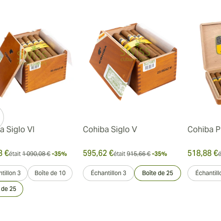
a Siglo VI
Cohiba Siglo V
Cohiba P
8 €
595,62 €
518,88 €
était
1 090,08 €
-35%
était
915,66 €
-35%
é
tillon 3
Boîte de 10
Échantillon 3
Boîte de 25
Échantill
 de 25