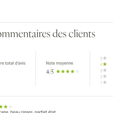
mmentaires des clients
5
e total d'avis
Note moyenne
4
3
4
/5
2
1
cape, beau cigare, parfait état