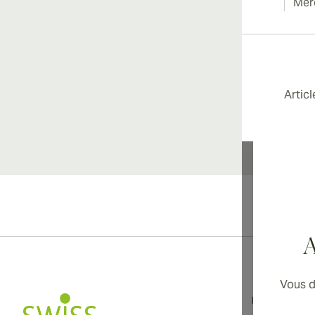
Merc
Artic
Li
A
Vous d
Informations