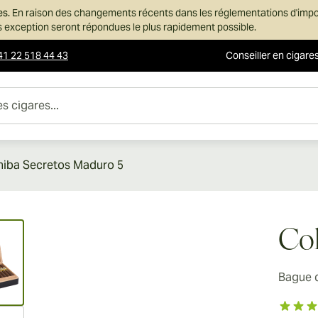
es.
En raison des changements récents dans les réglementations d'imp
ans exception seront répondues le plus rapidement possible.
41 22 518 44 43
Conseiller en cigare
es...
iba Secretos Maduro 5
ew larger image
Coh
Bague 
ew larger image