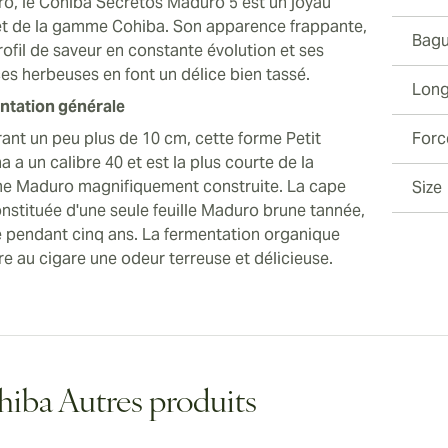
o, le Cohiba Secretos Maduro 5 est un joyau
et de la gamme Cohiba. Son apparence frappante,
Bagu
rofil de saveur en constante évolution et ses
es herbeuses en font un délice bien tassé.
Long
ntation générale
ant un peu plus de 10 cm, cette forme Petit
Forc
 a un calibre 40 et est la plus courte de la
 Maduro magnifiquement construite. La cape
Size
onstituée d'une seule feuille Maduro brune tannée,
lie pendant cinq ans. La fermentation organique
re au cigare une odeur terreuse et délicieuse.
iba Autres produits