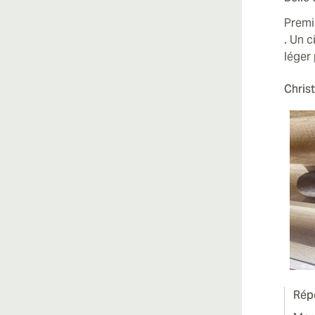
Premi
. Un 
léger 
Chris
Rép