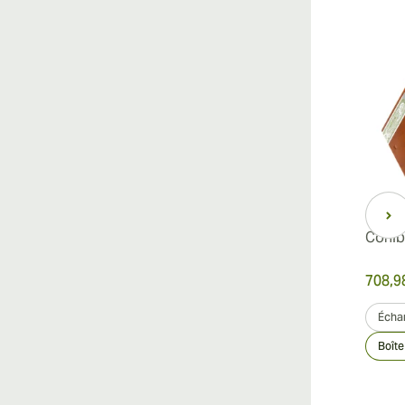
Cohib
708,9
Échan
Boîte