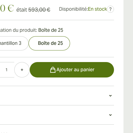
10 €
Disponibilité:
En stock
était
593,00 €
?
ation du produit:
Boîte de 25
antillon 3
Boîte de 25
Ajouter au panier
re moyennement corsé est un véritable concentré
ur, équilibrant les limites des saveurs classiques du