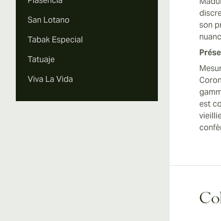
Plasencia
Madur
discr
San Lotano
son p
nuanc
Tabak Especial
Prése
Tatuaje
Mesur
Viva La Vida
Corona
gamme
est c
vieil
confè
Coh