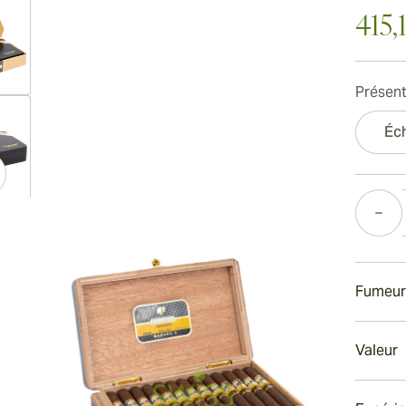
415,
Présent
ew larger image
Éch
Quantité
ew larger image
Fumeur
ew larger image
Fumer
Valeur
Ce ciga
de save
Valeur