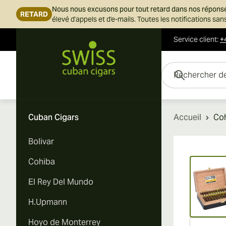
Nous nous excusons pour tout retard dans nos répons
RETARD
élevé d'appels et d'e-mails. Toutes les notifications s
Service client
:
+
Skip to Content
Rechercher des cigar
Cuban Cigars
Accueil
Coh
Bolivar
Vi
Cohiba
El Rey Del Mundo
H.Upmann
Hoyo de Monterrey
Vi