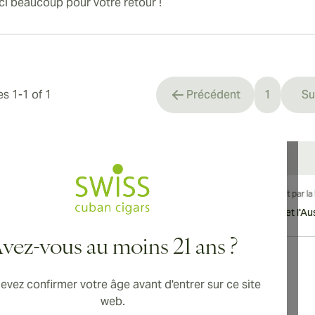
i beaucoup pour votre retour !
les
1
-
1
of
1
Précédent
1
Su
You're cu
vraison internationale disponible vers le Canada, le Royaume-Uni et l'Aust
vez-vous au moins 21 ans ?
evez confirmer votre âge avant d'entrer sur ce site
Adresse
web.