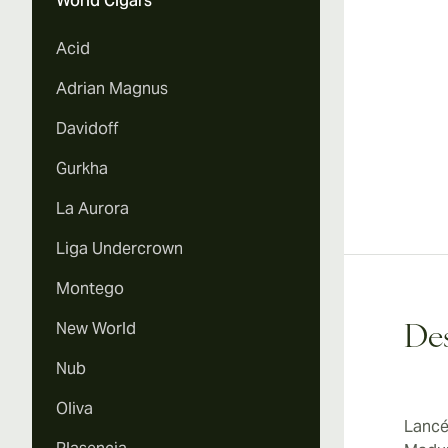
World Cigars
Vi
Acid
Adrian Magnus
Davidoff
Gurkha
La Aurora
Liga Undercrown
Montego
New World
Des
Nub
Oliva
Lancé