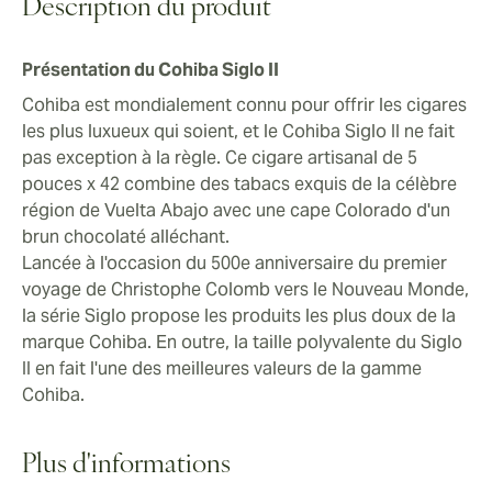
accompagner votre boisson préférée à tout moment
Description du produit
cigare cubain plus doux et de qualité supérieure.
et en tout lieu.
Présentation du Cohiba Siglo II
Cohiba est mondialement connu pour offrir les cigares
les plus luxueux qui soient, et le Cohiba Siglo II ne fait
pas exception à la règle. Ce cigare artisanal de 5
pouces x 42 combine des tabacs exquis de la célèbre
région de Vuelta Abajo avec une cape Colorado d'un
brun chocolaté alléchant.
Lancée à l'occasion du 500e anniversaire du premier
voyage de Christophe Colomb vers le Nouveau Monde,
la série Siglo propose les produits les plus doux de la
marque Cohiba. En outre, la taille polyvalente du Siglo
II en fait l'une des meilleures valeurs de la gamme
Cohiba.
Plus d'informations