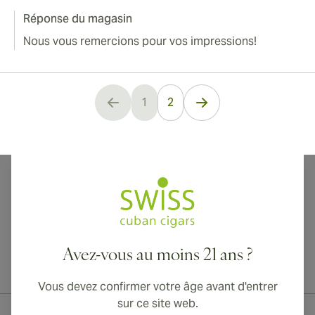
Réponse du magasin
Nous vous remercions pour vos impressions!
1
2
You're currently reading page
Avez-vous au moins 21 ans ?
Livraison internationale disponible vers le Canada, le Royaume-Uni
et l'Australie !
Vous devez confirmer votre âge avant d'entrer
sur ce site web.