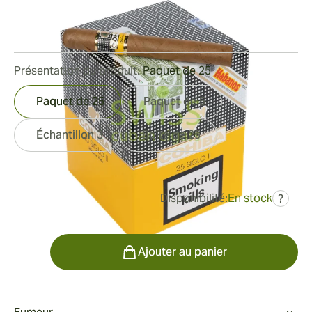
Bague de jauge:
42
Longueur:
129 mm / 5.0 pouces
10
Commentaires
Présentation du produit:
Paquet de 25
Paquet de 25
Paquet de 5
Échantillon 3
Boîte de 25
Disponibilité:
En stock
?
était
527,60 €
369,75 €
Quantité
Ajouter au panier