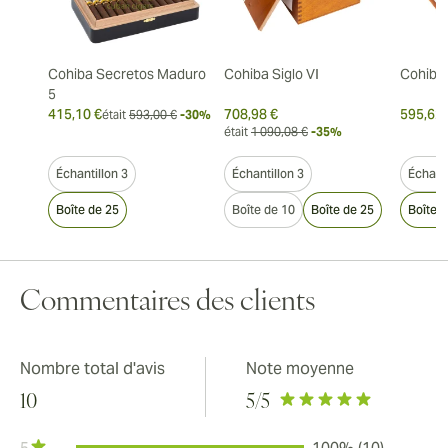
Cohiba Secretos Maduro
Cohiba Siglo VI
Cohiba 
5
415,10 €
708,98 €
595,62 
était
593,00 €
-30%
était
1 090,08 €
-35%
Échantillon 3
Échantillon 3
Échanti
Boîte de 25
Boîte de 10
Boîte de 25
Boîte 
Commentaires des clients
Nombre total d'avis
Note moyenne
10
5
/5