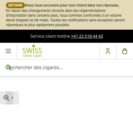
RETARD
Nous nous excusons pour tout retard dans nos réponses.
En raison des changements récents dans les réglementations
d'importation dans certains pays, nous sommes confrontés à un volume
élevé d'appels et d'e-mails. Toutes les notifications sans exception seront
répondues le plus rapidement possible.
Service client
Hotline
+41 22 518 44 43
Skip to Content
Rechercher des cigares...