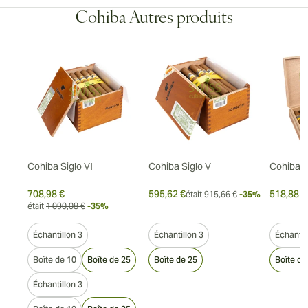
Cohiba Autres produits
duro
Cohiba Siglo VI
Cohiba Siglo V
Cohiba P
708,98 €
595,62 €
518,88 €
-30%
était
915,66 €
-35%
était
1 090,08 €
-35%
Échantillon 3
Échantillon 3
Échantil
Boîte de 10
Boîte de 25
Boîte de 25
Boîte de
Échantillon 3