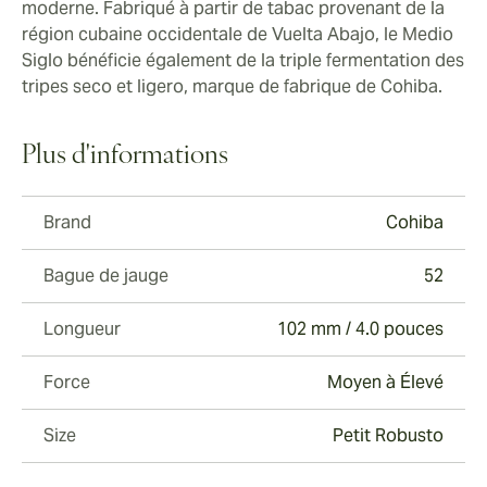
moderne. Fabriqué à partir de tabac provenant de la
parfum de poivre blanc qui vous brûle les narines.
région cubaine occidentale de Vuelta Abajo, le Medio
Comment ça se fume
Siglo bénéficie également de la triple fermentation des
tripes seco et ligero, marque de fabrique de Cohiba.
Bien qu'il commence comme un fouillis de saveurs
dans le premier tiers, le Medio Siglo se redresse dès le
deuxième tiers. Les aficionados apprécient la
Plus d'informations
transition entre le deuxième et le dernier tiers,
ralentissant pour savourer le mélange de douceur, de
crème et de poivre.
Brand
Cohiba
Bague de jauge
52
Longueur
102 mm / 4.0 pouces
Force
Moyen à Élevé
Size
Petit Robusto