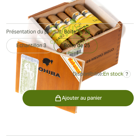
Bague de jauge:
52
Longueur:
102 mm / 4.0 pouces
0
Commentaires
Présentation du produit:
Boîte de 25
Échantillon 3
Boîte de 25
Disponibilité:
En stock
?
était
566,84 €
425,57 €
Quantité
Ajouter au panier
Fumeur