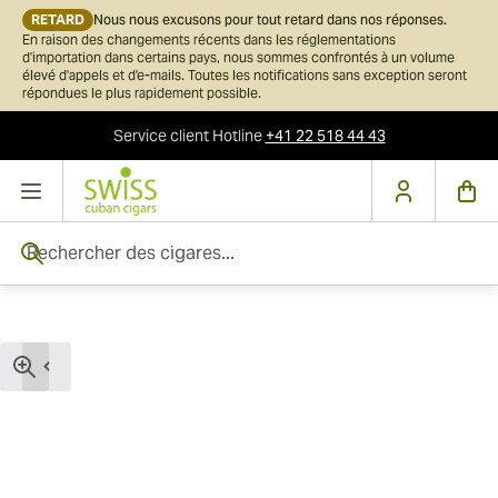
RETARD
Nous nous excusons pour tout retard dans nos réponses.
En raison des changements récents dans les réglementations
d'importation dans certains pays, nous sommes confrontés à un volume
élevé d'appels et d'e-mails. Toutes les notifications sans exception seront
répondues le plus rapidement possible.
Service client
Hotline
+41 22 518 44 43
Skip to Content
Rechercher des cigares...