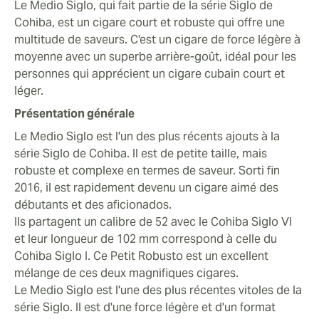
Une fois allumé, les goûts vont du poivre blanc au bois
Le Medio Siglo, qui fait partie de la série Siglo de
et au cuir, avec un soupçon d'aigreur. Pour un cigare
Cohiba, est un cigare court et robuste qui offre une
avec beaucoup de saveur robuste, le Medio Siglo n'a
multitude de saveurs. C'est un cigare de force légère à
qu'une force et un arrière-goût légers à moyens.
moyenne avec un superbe arrière-goût, idéal pour les
personnes qui apprécient un cigare cubain court et
Combustion et tirage
léger.
Ce cigare dégage beaucoup de fumée lorsqu'il est
Présentation générale
allumé pour la première fois, qui se disperse
rapidement, même sans courant d'air. La ligne de
Le Medio Siglo est l'un des plus récents ajouts à la
combustion est rapide et uniforme, un excellent choix
série Siglo de Cohiba. Il est de petite taille, mais
si vous voulez de la saveur, mais n'avez pas beaucoup
robuste et complexe en termes de saveur. Sorti fin
de temps. La combustion et la ligne de brûlage
2016, il est rapidement devenu un cigare aimé des
progressent en douceur sans s'écarter du chemin.
débutants et des aficionados.
Ils partagent un calibre de 52 avec le Cohiba Siglo VI
Complexité et équilibre
et leur longueur de 102 mm correspond à celle du
Ce cigare contient beaucoup de choses dans un petit
Cohiba Siglo I. Ce Petit Robusto est un excellent
paquet, commençant par une saveur de poivre noir
mélange de ces deux magnifiques cigares.
proéminente qui s'adoucit en un goût boisé et
Le Medio Siglo est l'une des plus récentes vitoles de la
d'avoine. Vers la bande, un soupçon de crémeux
série Siglo. Il est d'une force légère et d'un format
s'échappe du Medio Siglo, et les rétro-hales ont un