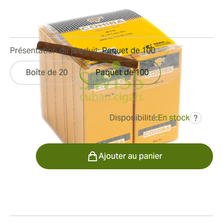
Bague de jauge:
19
Longueur:
81 mm / 3.2 pouces
0
Commentaires
Présentation du produit:
Paquet de 100
Boîte de 20
Paquet de 100
Disponibilité:
En stock
?
était
122,09 €
97,67 €
Quantité
Ajouter au panier
Fumeur