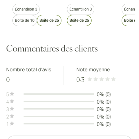
Échantillon 3
Échantillon 3
Échantil
Boîte de 10
Boîte de 25
Boîte de 25
Boîte de
Commentaires des clients
Nombre total d'avis
Note moyenne
0
0
/5
5
0% (0)
4
0% (0)
3
0% (0)
2
0% (0)
1
0% (0)