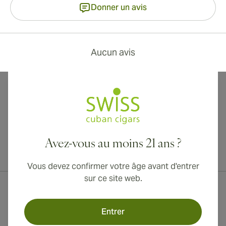
Donner un avis
Aucun avis
Avez-vous au moins 21 ans ?
Livraison internationale disponible vers le Canada, le Royaume-Uni
et l'Australie !
Vous devez confirmer votre âge avant d'entrer
sur ce site web.
Entrer