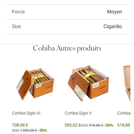
Force
Moyen
Size
Cigarillo
Cohiba Autres produits
duro
Cohiba Siglo VI
Cohiba Siglo V
Cohiba P
708,98 €
595,62 €
518,88 €
-30%
était
915,66 €
-35%
était
1 090,08 €
-35%