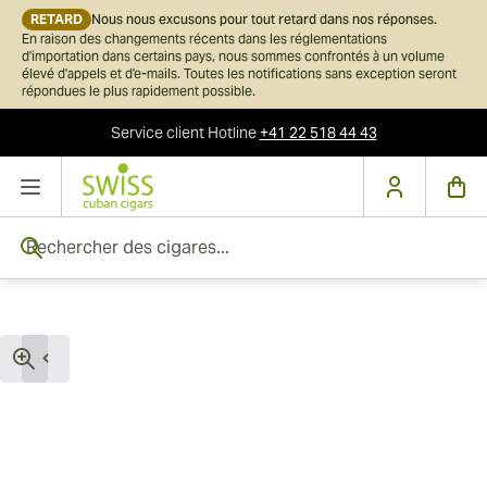
RETARD
Nous nous excusons pour tout retard dans nos réponses.
En raison des changements récents dans les réglementations
d'importation dans certains pays, nous sommes confrontés à un volume
élevé d'appels et d'e-mails. Toutes les notifications sans exception seront
répondues le plus rapidement possible.
Service client
Hotline
+41 22 518 44 43
Skip to Content
Rechercher des cigares...